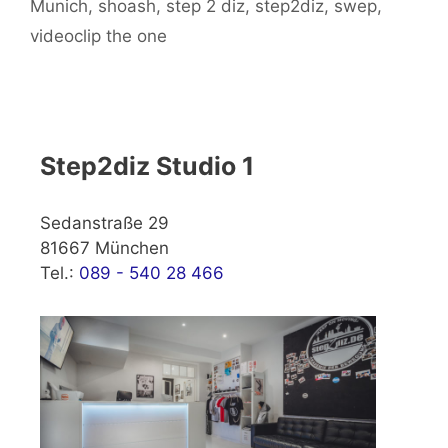
Munich
,
shoash
,
step 2 diz
,
step2diz
,
swep
,
videoclip the one
Step2diz Studio 1
Sedanstraße 29
81667 München
Tel.:
089 - 540 28 466