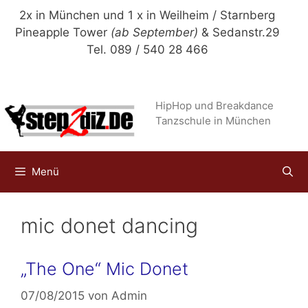
Zum
2x in München und 1 x in Weilheim / Starnberg
Inhalt
Pineapple Tower
(ab September)
& Sedanstr.29
springen
Tel. 089 / 540 28 466
HipHop und Breakdance
Tanzschule in München
Menü
mic donet dancing
„The One“ Mic Donet
07/08/2015
von
Admin