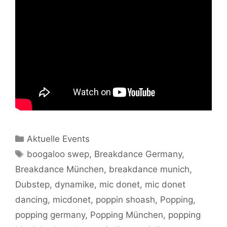
Kategorien
Aktuelle Events
Schlagwörter
boogaloo swep
,
Breakdance Germany
,
Breakdance München
,
breakdance munich
,
Dubstep
,
dynamike
,
mic donet
,
mic donet
dancing
,
micdonet
,
poppin shoash
,
Popping
,
popping germany
,
Popping München
,
popping