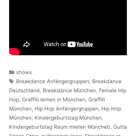
Kategorien
shows
Schlagwörter
Breakdance Anfängergruppen
,
Breakdance
Deutschland
,
Breakdance München
,
Female Hip
Hop
,
Graffiti lernen in München
,
Graffiti
München
,
Hip Hop Anfängergruppen
,
Hip Hop
München
,
Kindergeburtstag München
,
Kindergeburtstag Raum mieten Müncheb
,
Outta
Space Crew
,
outtaspace crew
,
Streetdance in