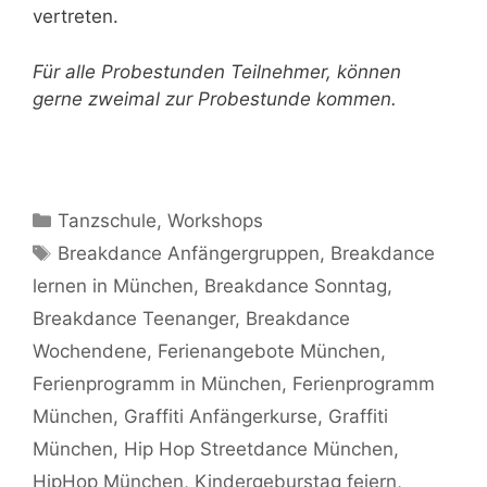
vertreten.
Für alle Probestunden Teilnehmer, können
gerne zweimal zur Probestunde kommen.
Kategorien
Tanzschule
,
Workshops
Schlagwörter
Breakdance Anfängergruppen
,
Breakdance
lernen in München
,
Breakdance Sonntag
,
Breakdance Teenanger
,
Breakdance
Wochendene
,
Ferienangebote München
,
Ferienprogramm in München
,
Ferienprogramm
München
,
Graffiti Anfängerkurse
,
Graffiti
München
,
Hip Hop Streetdance München
,
HipHop München
,
Kindergeburstag feiern
,