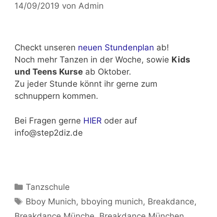
14/09/2019
von
Admin
Checkt unseren
neuen Stundenplan
ab!
Noch mehr Tanzen in der Woche, sowie
Kids
und Teens Kurse
ab Oktober.
Zu jeder Stunde könnt ihr gerne zum
schnuppern kommen.
Bei Fragen gerne
HIER
oder auf
info@step2diz.de
Kategorien
Tanzschule
Schlagwörter
Bboy Munich
,
bboying munich
,
Breakdance
,
Breakdance Münche
,
Breakdance München
,