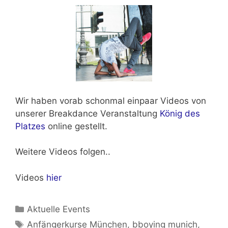
Wir haben vorab schonmal einpaar Videos von
unserer Breakdance Veranstaltung
König des
Platzes
online gestellt.
Weitere Videos folgen..
Videos
hier
Kategorien
Aktuelle Events
Schlagwörter
Anfängerkurse München
,
bboying munich
,