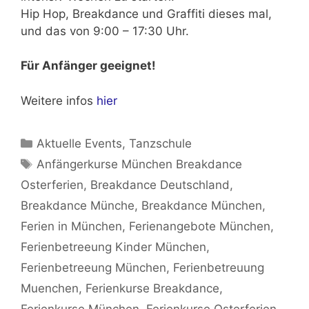
Hip Hop, Breakdance und Graffiti dieses mal,
und das von
9:00 – 17:30 Uhr.
Für Anfänger geeignet!
Weitere infos
hier
Kategorien
Aktuelle Events
,
Tanzschule
Schlagwörter
Anfängerkurse München Breakdance
Osterferien
,
Breakdance Deutschland
,
Breakdance Münche
,
Breakdance München
,
Ferien in München
,
Ferienangebote München
,
Ferienbetreeung Kinder München
,
Ferienbetreeung München
,
Ferienbetreuung
Muenchen
,
Ferienkurse Breakdance
,
Ferienkurse München
,
Ferienkurse Osterferien
,