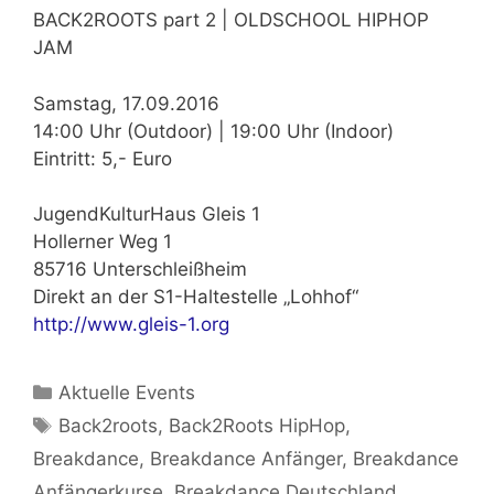
BACK2ROOTS part 2 | OLDSCHOOL HIPHOP
JAM
Samstag, 17.09.2016
14:00 Uhr (Outdoor) | 19:00 Uhr (Indoor)
Eintritt: 5,- Euro
JugendKulturHaus Gleis 1
Hollerner Weg 1
85716 Unterschleißheim
Direkt an der S1-Haltestelle „Lohhof“
http://www.gleis-1.org
Kategorien
Aktuelle Events
Schlagwörter
Back2roots
,
Back2Roots HipHop
,
Breakdance
,
Breakdance Anfänger
,
Breakdance
Anfängerkurse
,
Breakdance Deutschland
,