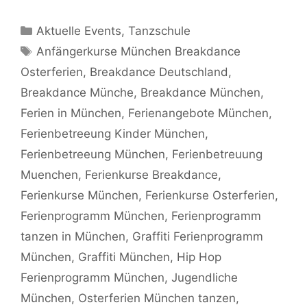
Kategorien
Aktuelle Events
,
Tanzschule
Schlagwörter
Anfängerkurse München Breakdance
Osterferien
,
Breakdance Deutschland
,
Breakdance Münche
,
Breakdance München
,
Ferien in München
,
Ferienangebote München
,
Ferienbetreeung Kinder München
,
Ferienbetreeung München
,
Ferienbetreuung
Muenchen
,
Ferienkurse Breakdance
,
Ferienkurse München
,
Ferienkurse Osterferien
,
Ferienprogramm München
,
Ferienprogramm
tanzen in München
,
Graffiti Ferienprogramm
München
,
Graffiti München
,
Hip Hop
Ferienprogramm München
,
Jugendliche
München
,
Osterferien München tanzen
,