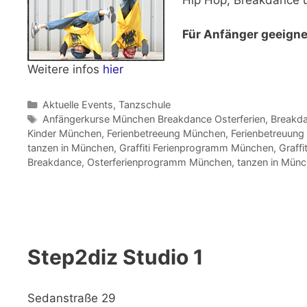
Für Anfänger geeigne
Weitere infos
hier
Kategorien
Aktuelle Events
,
Tanzschule
Schlagwörter
Anfängerkurse München Breakdance Osterferien
,
Breakda
Kinder München
,
Ferienbetreeung München
,
Ferienbetreuun
tanzen in München
,
Graffiti Ferienprogramm München
,
Graff
Breakdance
,
Osterferienprogramm München
,
tanzen in Mün
Step2diz Studio 1
Sedanstraße 29