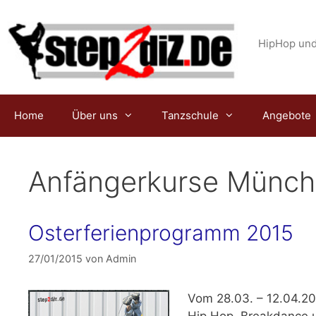
Zum
Inhalt
springen
HipHop und
Home
Über uns
Tanzschule
Angebote
Anfängerkurse Münch
Osterferienprogramm 2015
27/01/2015
von
Admin
Vom
28.03. – 12.04.2
Hip Hop, Breakdance u