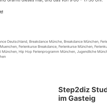
t!
nce Deutschland
,
Breakdance Münche
,
Breakdance München
,
Feri
g Muenchen
,
Ferienkurse Breakdance
,
Ferienkurse München
,
Ferienk
iti München
,
Hip Hop Ferienprogramm München
,
Jugendliche Münc
chen
Step2diz Stud
im Gasteig