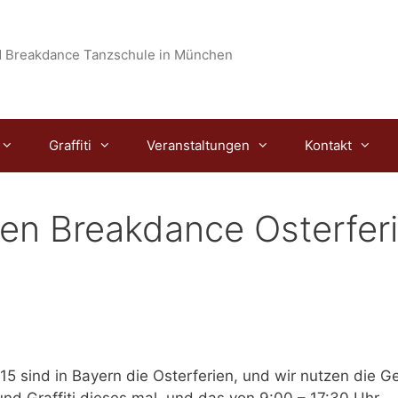
 Breakdance Tanzschule in München
Graffiti
Veranstaltungen
Kontakt
en Breakdance Osterfer
015
sind in Bayern die Osterferien, und wir nutzen die G
nd Graffiti dieses mal, und das von
9:00 – 17:30 Uhr.