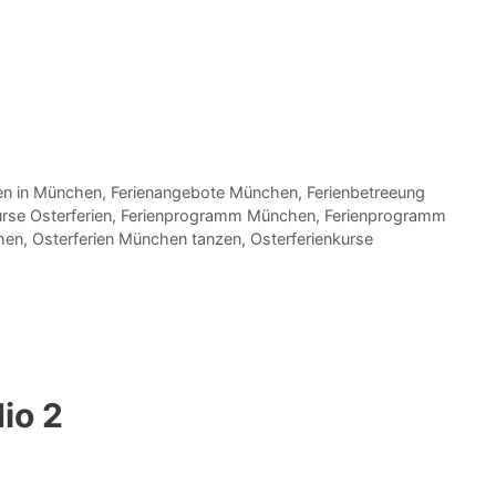
en in München
,
Ferienangebote München
,
Ferienbetreeung
urse Osterferien
,
Ferienprogramm München
,
Ferienprogramm
hen
,
Osterferien München tanzen
,
Osterferienkurse
io 2