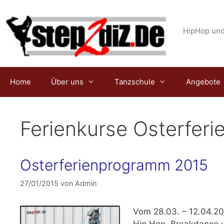
Zum
Inhalt
springen
HipHop und
Home
Über uns
Tanzschule
Angebote
Ferienkurse Osterferi
Osterferienprogramm 2015
27/01/2015
von
Admin
Vom
28.03. – 12.04.2
Hip Hop, Breakdance u