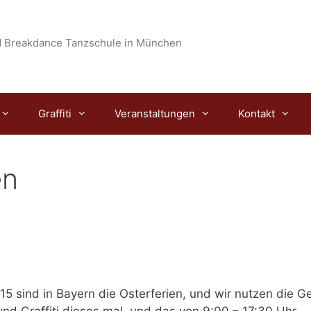
 Breakdance Tanzschule in München
Graffiti
Veranstaltungen
Kontakt
en
015
sind in Bayern die Osterferien, und wir nutzen die G
nd Graffiti dieses mal, und das von
9:00 – 17:30 Uhr.