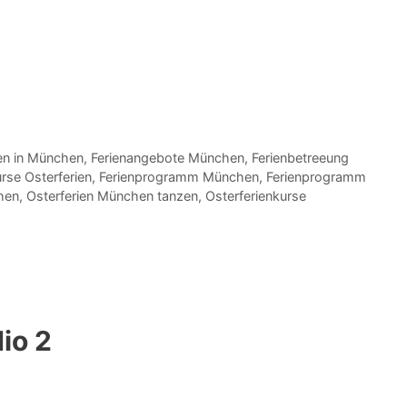
en in München
,
Ferienangebote München
,
Ferienbetreeung
urse Osterferien
,
Ferienprogramm München
,
Ferienprogramm
hen
,
Osterferien München tanzen
,
Osterferienkurse
io 2