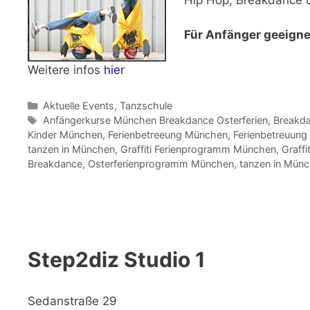
Für Anfänger geeigne
Weitere infos
hier
Kategorien
Aktuelle Events
,
Tanzschule
Schlagwörter
Anfängerkurse München Breakdance Osterferien
,
Breakda
Kinder München
,
Ferienbetreeung München
,
Ferienbetreuun
tanzen in München
,
Graffiti Ferienprogramm München
,
Graff
Breakdance
,
Osterferienprogramm München
,
tanzen in Mün
Step2diz Studio 1
Sedanstraße 29