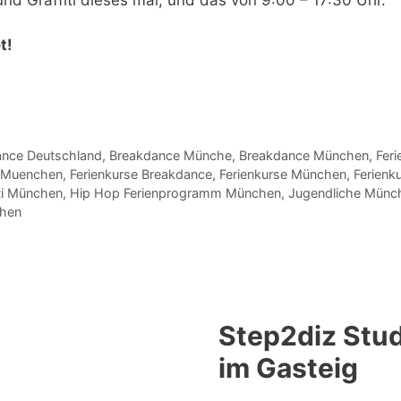
t!
nce Deutschland
,
Breakdance Münche
,
Breakdance München
,
Feri
g Muenchen
,
Ferienkurse Breakdance
,
Ferienkurse München
,
Ferienk
iti München
,
Hip Hop Ferienprogramm München
,
Jugendliche Münc
chen
Step2diz Stud
im Gasteig