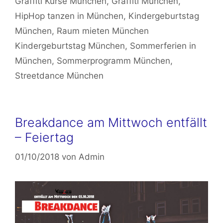
Graffiti Kurse München
,
Graffiti München
,
HipHop tanzen in München
,
Kindergeburtstag
München
,
Raum mieten München
Kindergeburtstag München
,
Sommerferien in
München
,
Sommerprogramm München
,
Streetdance München
Breakdance am Mittwoch entfällt
– Feiertag
01/10/2018
von
Admin