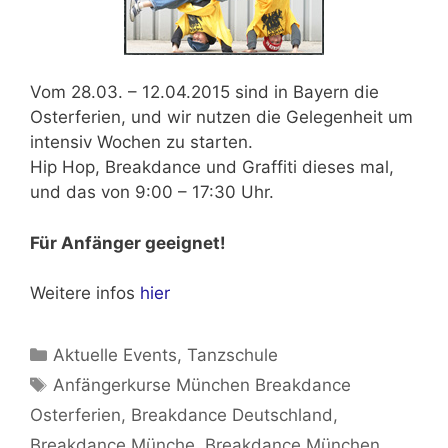
Vom
28.03. – 12.04.2015
sind in Bayern die
Osterferien, und wir nutzen die Gelegenheit um
intensiv Wochen zu starten.
Hip Hop, Breakdance und Graffiti dieses mal,
und das von
9:00 – 17:30 Uhr.
Für Anfänger geeignet!
Weitere infos
hier
Kategorien
Aktuelle Events
,
Tanzschule
Schlagwörter
Anfängerkurse München Breakdance
Osterferien
,
Breakdance Deutschland
,
Breakdance Münche
,
Breakdance München
,