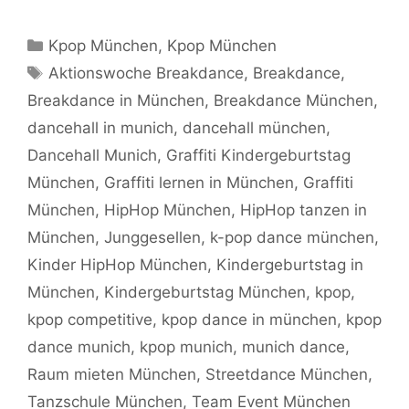
Kategorien
Kpop München
,
Kpop München
Schlagwörter
Aktionswoche Breakdance
,
Breakdance
,
Breakdance in München
,
Breakdance München
,
dancehall in munich
,
dancehall münchen
,
Dancehall Munich
,
Graffiti Kindergeburtstag
München
,
Graffiti lernen in München
,
Graffiti
München
,
HipHop München
,
HipHop tanzen in
München
,
Junggesellen
,
k-pop dance münchen
,
Kinder HipHop München
,
Kindergeburtstag in
München
,
Kindergeburtstag München
,
kpop
,
kpop competitive
,
kpop dance in münchen
,
kpop
dance munich
,
kpop munich
,
munich dance
,
Raum mieten München
,
Streetdance München
,
Tanzschule München
,
Team Event München