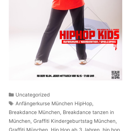
Kategorien
Uncategorized
Schlagwörter
Anfängerkurse München HipHop
,
Breakdance München
,
Breakdance tanzen in
München
,
Graffiti Kindergeburtstag München
,
Graffiti München
,
Hip Hop ab 3 Jahren
,
hip hop