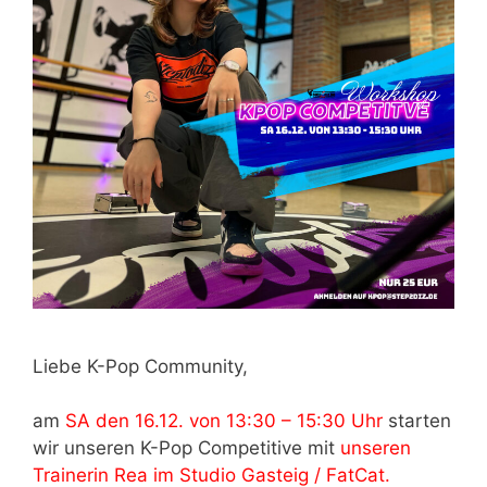
Liebe K-Pop Community,
am
SA den 16.12. von 13:30 – 15:30 Uhr
starten
wir unseren K-Pop Competitive mit
unseren
Trainerin Rea im Studio Gasteig / FatCat.