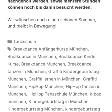
nachgeholt werden, sowie mehrere Stunden
können noch bis dahin besucht werden.
Wir wünschen euch einen schönen Sommer,
und bleibt in Bewegung!
Kategorien
Tanzschule
Schlagwörter
Breakdance Anfängerkurse München
,
Breakdance in München
,
Breakdance Kinder
Kurse
,
Breakdance München
,
Breakdance
tanzen in München
,
Graffiti Kindergeburtstag
München
,
Graffiti lernen in München
,
Graffiti
München
,
HipHop München
,
HipHop tanzen in
München
,
HipHop Tanzschule München
,
k-pop
münchen
,
Kindergeburtstag in München
,
Kindergeburtstag München
,
kindergeburtstag