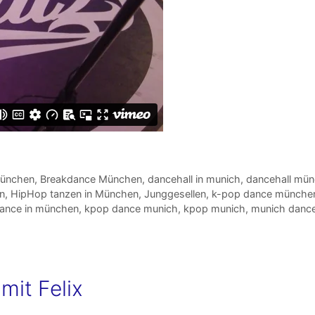
München
,
Breakdance München
,
dancehall in munich
,
dancehall mü
n
,
HipHop tanzen in München
,
Junggesellen
,
k-pop dance münche
ance in münchen
,
kpop dance munich
,
kpop munich
,
munich danc
mit Felix