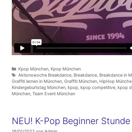
Kategorien
Kpop München
,
Kpop München
Schlagwörter
Aktionswoche Breakdance
,
Breakdance
,
Breakdance in 
Graffiti lernen in München
,
Graffiti München
,
HipHop Münche
Kindergeburtstag München
,
kpop
,
kpop competitive
,
kpop d
München
,
Team Event München
NEU! K-Pop Beginner Stunde 
16/01/2022
von
Admin