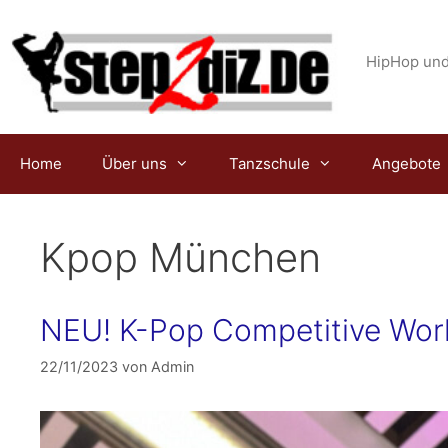
Zum
Inhalt
springen
HipHop und
Home
Über uns
Tanzschule
Angebote
Kpop München
NEU! K-Pop Competitive Wo
22/11/2023
von
Admin