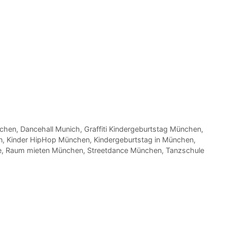
nchen
,
Dancehall Munich
,
Graffiti Kindergeburtstag München
,
n
,
Kinder HipHop München
,
Kindergeburtstag in München
,
e
,
Raum mieten München
,
Streetdance München
,
Tanzschule