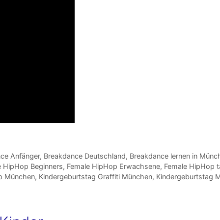
ce Anfänger
,
Breakdance Deutschland
,
Breakdance lernen in Münc
e HipHop Beginners
,
Female HipHop Erwachsene
,
Female HipHop 
op München
,
Kindergeburtstag Graffiti München
,
Kindergeburtstag 