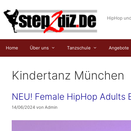
Zum
Inhalt
springen
HipHop und
Home
Über uns
Tanzschule
Angebote
Kindertanz München
NEU! Female HipHop Adults B
14/06/2024
von
Admin