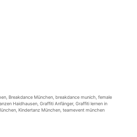
hen
,
Breakdance München
,
breakdance munich
,
female
tanzen Haidhausen
,
Graffiti Anfänger
,
Graffiti lernen in
München
,
Kindertanz München
,
teamevent münchen