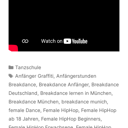
Kategorien
Tanzschule
Schlagwörter
Anfänger Graffiti
,
Anfängerstunden
Breakdance
,
Breakdance Anfänger
,
Breakdance
Deutschland
,
Breakdance lernen in München
,
Breakdance München
,
breakdance munich
,
female Dance
,
Female HipHop
,
Female HipHop
ab 18 Jahren
,
Female HipHop Beginners
,
Female HipHop Erwachsene
,
Female HipHop