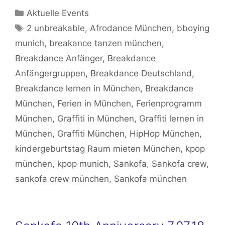
Kategorien
Aktuelle Events
Schlagwörter
2 unbreakable
,
Afrodance München
,
bboying
munich
,
breakance tanzen münchen
,
Breakdance Anfänger
,
Breakdance
Anfängergruppen
,
Breakdance Deutschland
,
Breakdance lernen in München
,
Breakdance
München
,
Ferien in München
,
Ferienprogramm
München
,
Graffiti in München
,
Graffiti lernen in
München
,
Graffiti München
,
HipHop München
,
kindergeburtstag Raum mieten München
,
kpop
münchen
,
kpop munich
,
Sankofa
,
Sankofa crew
,
sankofa crew münchen
,
Sankofa münchen