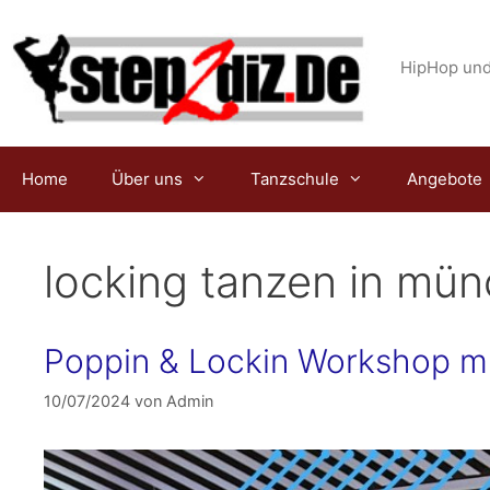
Zum
Inhalt
springen
HipHop und
Home
Über uns
Tanzschule
Angebote
locking tanzen in mü
Poppin & Lockin Workshop m
10/07/2024
von
Admin