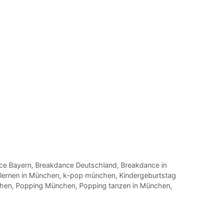
ce Bayern
,
Breakdance Deutschland
,
Breakdance in
i lernen in München
,
k-pop münchen
,
Kindergeburtstag
chen
,
Popping München
,
Popping tanzen in München
,