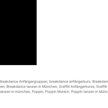
Breakdance Anfängergruppen
,
breakdance anfängerkurs
,
Breakdan
hen
,
Breakdance tanzen in München
,
Graffiti Anfängerkurse
,
Graffit
 tanzen in münchen
,
Poppin
,
Poppin Munich
,
Poppin tanzen in Mün