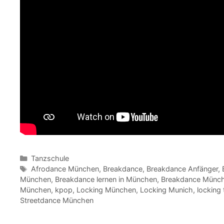
Kategorien
Tanzschule
Schlagwörter
Afrodance München
,
Breakdance
,
Breakdance Anfänger
,
München
,
Breakdance lernen in München
,
Breakdance Münc
München
,
kpop
,
Locking München
,
Locking Munich
,
locking
Streetdance München