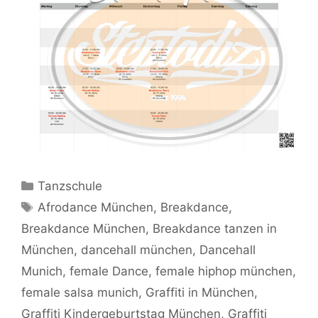
Kategorien
Tanzschule
Schlagwörter
Afrodance München
,
Breakdance
,
Breakdance München
,
Breakdance tanzen in
München
,
dancehall münchen
,
Dancehall
Munich
,
female Dance
,
female hiphop münchen
,
female salsa munich
,
Graffiti in München
,
Graffiti Kindergeburtstag München
,
Graffiti