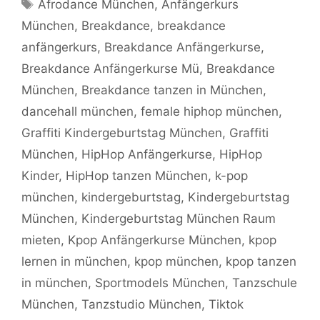
Schlagwörter
Afrodance München
,
Anfängerkurs
München
,
Breakdance
,
breakdance
anfängerkurs
,
Breakdance Anfängerkurse
,
Breakdance Anfängerkurse Mü
,
Breakdance
München
,
Breakdance tanzen in München
,
dancehall münchen
,
female hiphop münchen
,
Graffiti Kindergeburtstag München
,
Graffiti
München
,
HipHop Anfängerkurse
,
HipHop
Kinder
,
HipHop tanzen München
,
k-pop
münchen
,
kindergeburtstag
,
Kindergeburtstag
München
,
Kindergeburtstag München Raum
mieten
,
Kpop Anfängerkurse München
,
kpop
lernen in münchen
,
kpop münchen
,
kpop tanzen
in münchen
,
Sportmodels München
,
Tanzschule
München
,
Tanzstudio München
,
Tiktok