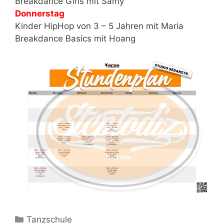
Breakdance Girls mit Samy
Donnerstag
Kinder HipHop von 3 – 5 Jahren mit Maria
Breakdance Basics mit Hoang
Kategorien
Tanzschule