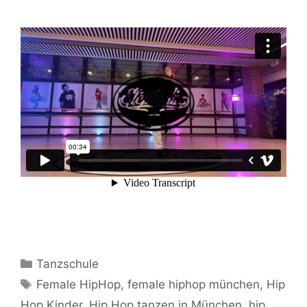
Kategorien
Tanzschule
Schlagwörter
Female HipHop
,
female hiphop münchen
,
Hip
Hop Kinder
,
Hip Hop tanzen in München
,
hip