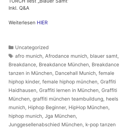
TORCH liest „Blauer Samt“
Inkl. Q&A
Weiterlesen
HIER
Kategorien
Uncategorized
Schlagwörter
afro munich
,
Afrodance munich
,
blauer samt
,
Breakdance
,
Breakdance München
,
Breakdance
tanzen in München
,
Dancehall Munich
,
female
hiphop kinder
,
female hiphop münchen
,
Graffiti
Haidhausen
,
Graffiti lernen in München
,
Graffiti
München
,
graffiti münchen teambuildung
,
heels
munich
,
Hiphop Beginner
,
HipHop München
,
hiphop munich
,
Jga München
,
Junggesellenabschied München
,
k-pop tanzen