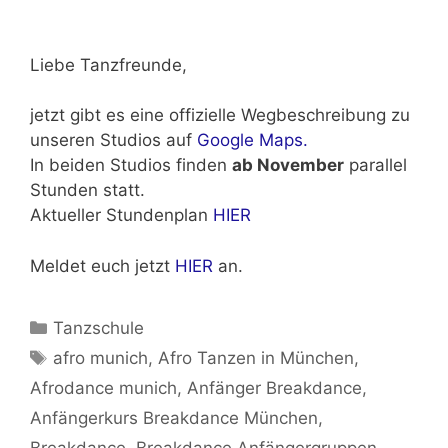
Liebe Tanzfreunde,
jetzt gibt es eine offizielle Wegbeschreibung zu
unseren Studios auf
Google Maps.
In beiden Studios finden
ab November
parallel
Stunden statt.
Aktueller Stundenplan
HIER
Meldet euch jetzt
HIER
an.
Kategorien
Tanzschule
Schlagwörter
afro munich
,
Afro Tanzen in München
,
Afrodance munich
,
Anfänger Breakdance
,
Anfängerkurs Breakdance München
,
Breakdance
,
Breakdance Anfängergruppen
,