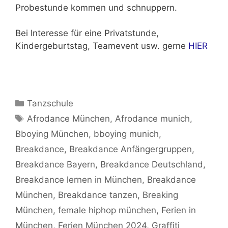
Probestunde kommen und schnuppern.
Bei Interesse für eine Privatstunde,
Kindergeburtstag, Teamevent usw. gerne
HIER
Kategorien
Tanzschule
Schlagwörter
Afrodance München
,
Afrodance munich
,
Bboying München
,
bboying munich
,
Breakdance
,
Breakdance Anfängergruppen
,
Breakdance Bayern
,
Breakdance Deutschland
,
Breakdance lernen in München
,
Breakdance
München
,
Breakdance tanzen
,
Breaking
München
,
female hiphop münchen
,
Ferien in
München
,
Ferien München 2024
,
Graffiti