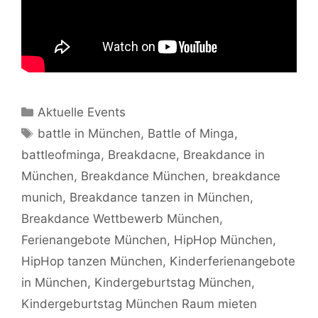
Kategorien
Aktuelle Events
Schlagwörter
battle in München
,
Battle of Minga
,
battleofminga
,
Breakdacne
,
Breakdance in
München
,
Breakdance München
,
breakdance
munich
,
Breakdance tanzen in München
,
Breakdance Wettbewerb München
,
Ferienangebote München
,
HipHop München
,
HipHop tanzen München
,
Kinderferienangebote
in München
,
Kindergeburtstag München
,
Kindergeburtstag München Raum mieten