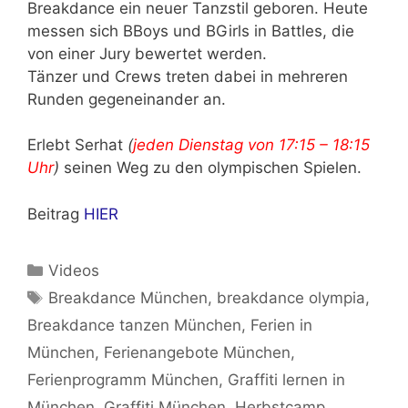
Breakdance ein neuer Tanzstil geboren. Heute
messen sich BBoys und BGirls in Battles, die
von einer Jury bewertet werden.
Tänzer und Crews treten dabei in mehreren
Runden gegeneinander an.
Erlebt Serhat
(
jeden Dienstag von 17:15 – 18:15
Uhr
)
seinen Weg zu den olympischen Spielen.
Beitrag
HIER
Kategorien
Videos
Schlagwörter
Breakdance München
,
breakdance olympia
,
Breakdance tanzen München
,
Ferien in
München
,
Ferienangebote München
,
Ferienprogramm München
,
Graffiti lernen in
München
,
Graffiti München
,
Herbstcamp
,