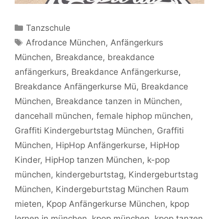
Kategorien
Tanzschule
Schlagwörter
Afrodance München
,
Anfängerkurs
München
,
Breakdance
,
breakdance
anfängerkurs
,
Breakdance Anfängerkurse
,
Breakdance Anfängerkurse Mü
,
Breakdance
München
,
Breakdance tanzen in München
,
dancehall münchen
,
female hiphop münchen
,
Graffiti Kindergeburtstag München
,
Graffiti
München
,
HipHop Anfängerkurse
,
HipHop
Kinder
,
HipHop tanzen München
,
k-pop
münchen
,
kindergeburtstag
,
Kindergeburtstag
München
,
Kindergeburtstag München Raum
mieten
,
Kpop Anfängerkurse München
,
kpop
lernen in münchen
,
kpop münchen
,
kpop tanzen