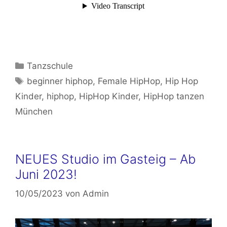
Kategorien
Tanzschule
Schlagwörter
beginner hiphop
,
Female HipHop
,
Hip Hop
Kinder
,
hiphop
,
HipHop Kinder
,
HipHop tanzen
München
NEUES Studio im Gasteig – Ab
Juni 2023!
10/05/2023
von
Admin