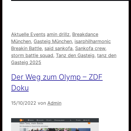
Kategorien
Schlagwörter
Aktuelle Events
amin drillz
,
Breakdance
München
,
Gasteig München
,
isarphilharmonic
Breakin Battle
,
said sankofa
,
Sankofa crew
,
storm battle squad
,
Tanz den Gasteig
,
tanz den
Gasteig 2025
Der Weg zum Olymp – ZDF
Doku
15/10/2022
von
Admin