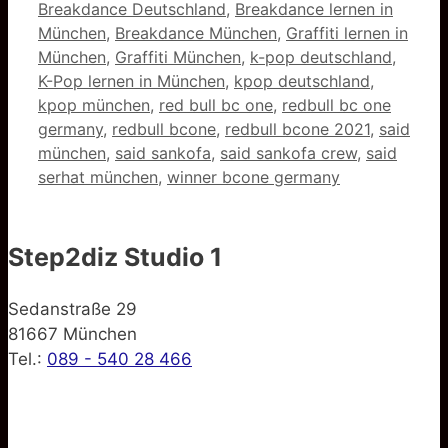
Breakdance Deutschland
,
Breakdance lernen in
München
,
Breakdance München
,
Graffiti lernen in
München
,
Graffiti München
,
k-pop deutschland
,
K-Pop lernen in München
,
kpop deutschland
,
kpop münchen
,
red bull bc one
,
redbull bc one
germany
,
redbull bcone
,
redbull bcone 2021
,
said
münchen
,
said sankofa
,
said sankofa crew
,
said
serhat münchen
,
winner bcone germany
Step2diz Studio 1
Sedanstraße 29
81667 München
Tel.:
089 - 540 28 466