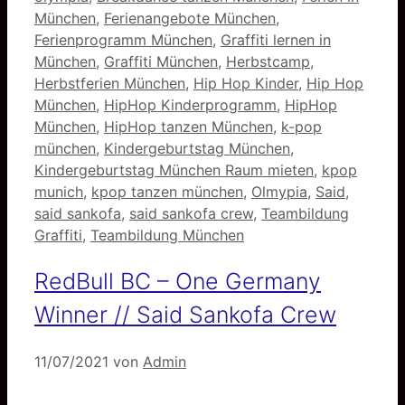
München
,
Ferienangebote München
,
Ferienprogramm München
,
Graffiti lernen in
München
,
Graffiti München
,
Herbstcamp
,
Herbstferien München
,
Hip Hop Kinder
,
Hip Hop
München
,
HipHop Kinderprogramm
,
HipHop
München
,
HipHop tanzen München
,
k-pop
münchen
,
Kindergeburtstag München
,
Kindergeburtstag München Raum mieten
,
kpop
munich
,
kpop tanzen münchen
,
Olmypia
,
Said
,
said sankofa
,
said sankofa crew
,
Teambildung
Graffiti
,
Teambildung München
RedBull BC – One Germany
Winner // Said Sankofa Crew
11/07/2021
von
Admin