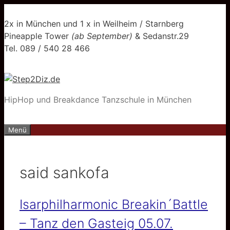
Zum
Inhalt
2x in München und 1 x in Weilheim / Starnberg
springen
Pineapple Tower
(ab September)
& Sedanstr.29
Tel. 089 / 540 28 466
HipHop und Breakdance Tanzschule in München
Menü
said sankofa
Isarphilharmonic Breakin´Battle
– Tanz den Gasteig 05.07.