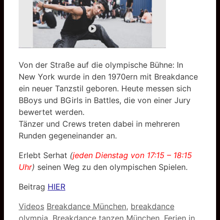
Von der Straße auf die olympische Bühne: In
New York wurde in den 1970ern mit Breakdance
ein neuer Tanzstil geboren. Heute messen sich
BBoys und BGirls in Battles, die von einer Jury
bewertet werden.
Tänzer und Crews treten dabei in mehreren
Runden gegeneinander an.
Erlebt Serhat
(
jeden Dienstag von 17:15 – 18:15
Uhr
)
seinen Weg zu den olympischen Spielen.
Beitrag
HIER
Kategorien
Schlagwörter
Videos
Breakdance München
,
breakdance
olympia
,
Breakdance tanzen München
,
Ferien in