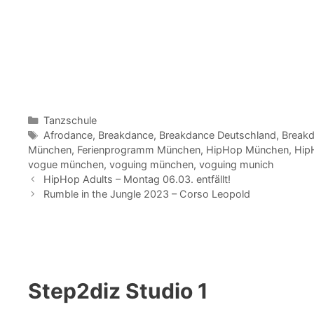
Kategorien
Tanzschule
Schlagwörter
Afrodance
,
Breakdance
,
Breakdance Deutschland
,
Break
München
,
Ferienprogramm München
,
HipHop München
,
Hip
vogue münchen
,
voguing münchen
,
voguing munich
HipHop Adults – Montag 06.03. entfällt!
Rumble in the Jungle 2023 – Corso Leopold
Step2diz Studio 1