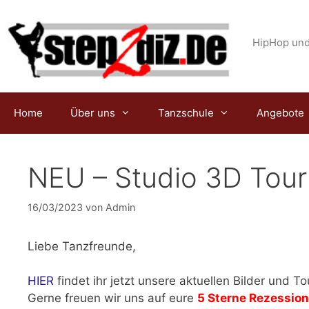
Zum
Inhalt
springen
HipHop und
Home
Über uns
Tanzschule
Angebote
NEU – Studio 3D Tour
16/03/2023
von
Admin
Liebe Tanzfreunde,
HIER
findet ihr jetzt unsere aktuellen Bilder und T
Gerne freuen wir uns auf eure
5 Sterne Rezessio