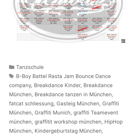
Kategorien
Tanzschule
Schlagwörter
B-Boy Battel Rasta Jam Bounce Dance
company
,
Breakdance Kinder
,
Breakdance
München
,
Breakdance tanzen in München
,
fatcat schliessung
,
Gasteig München
,
Graffiti
München
,
Graffiti Munich
,
graffiti Teamevent
münchen
,
graffitit workshop münchen
,
HipHop
München
,
Kindergeburtstag München
,