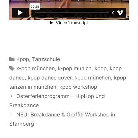
Kategorien
Kpop
,
Tanzschule
Schlagwörter
k-pop münchen
,
k-pop munich
,
kpop
,
kpop
dance
,
kpop dance cover
,
kpop münchen
,
kpop
tanzen in münchen
,
kpop workshop
Osterferienprogramm – HipHop und
Breakdance
NEU! Breakdance & Graffiti Workshop in
Starnberg