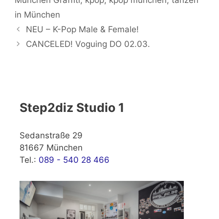
München Graffiti
,
kpop
,
kpop münchen
,
tanzen
in München
NEU – K-Pop Male & Female!
CANCELED! Voguing DO 02.03.
Step2diz Studio 1
Sedanstraße 29
81667 München
Tel.:
089 - 540 28 466