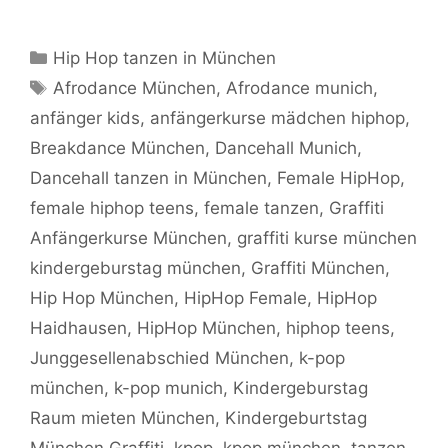
Kategorien
Hip Hop tanzen in München
Schlagwörter
Afrodance München
,
Afrodance munich
,
anfänger kids
,
anfängerkurse mädchen hiphop
,
Breakdance München
,
Dancehall Munich
,
Dancehall tanzen in München
,
Female HipHop
,
female hiphop teens
,
female tanzen
,
Graffiti
Anfängerkurse München
,
graffiti kurse münchen
kindergeburstag münchen
,
Graffiti München
,
Hip Hop München
,
HipHop Female
,
HipHop
Haidhausen
,
HipHop München
,
hiphop teens
,
Junggesellenabschied München
,
k-pop
münchen
,
k-pop munich
,
Kindergeburstag
Raum mieten München
,
Kindergeburtstag