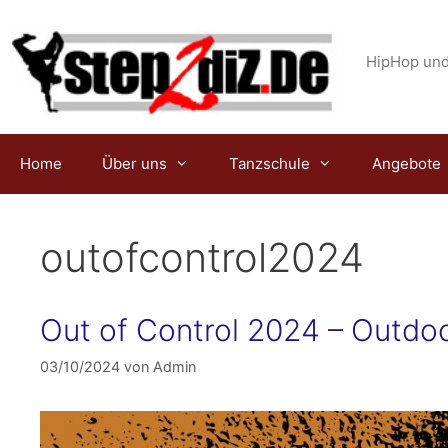
Zum
Inhalt
springen
HipHop und
Home
Über uns
Tanzschule
Angebote
outofcontrol2024
Out of Control 2024 – Outdoo
03/10/2024
von
Admin