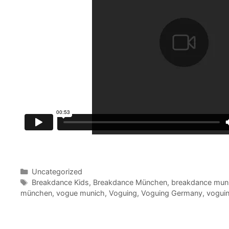
Kategorien
Uncategorized
Schlagwörter
Breakdance Kids
,
Breakdance München
,
breakdance mun
münchen
,
vogue munich
,
Voguing
,
Voguing Germany
,
vogui