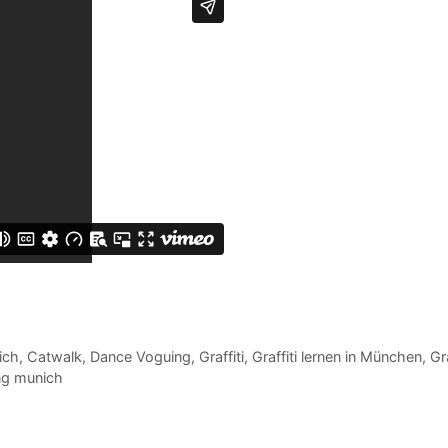
ich
,
Catwalk
,
Dance Voguing
,
Graffiti
,
Graffiti lernen in München
,
Gr
ng munich