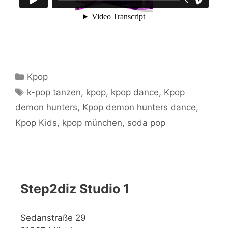
Kategorien
Kpop
Schlagwörter
k-pop tanzen
,
kpop
,
kpop dance
,
Kpop
demon hunters
,
Kpop demon hunters dance
,
Kpop Kids
,
kpop münchen
,
soda pop
Step2diz Studio 1
Sedanstraße 29