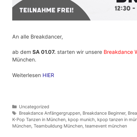
An alle Breakdancer,
ab dem
SA 01.07.
starten wir unsere
Breakdance 
München.
Weiterlesen
HIER
Kategorien
Uncategorized
Schlagwörter
Breakdance Anfängergruppen
,
Breakdance Beginner
,
Brea
K-Pop Tanzen in München
,
kpop munich
,
kpop tanzen in mü
München
,
Teambuildung München
,
teamevent münchen