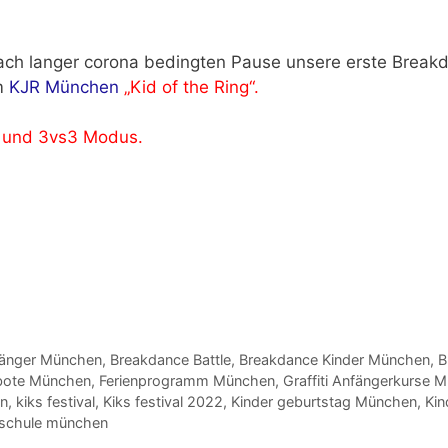
nach langer corona bedingten Pause unsere erste Break
m
KJR München
„Kid of the Ring“.
 und 3vs3 Modus.
fänger München
,
Breakdance Battle
,
Breakdance Kinder München
,
B
bote München
,
Ferienprogramm München
,
Graffiti Anfängerkurse 
en
,
kiks festival
,
Kiks festival 2022
,
Kinder geburtstag München
,
Ki
schule münchen