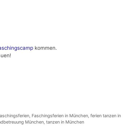
aschingscamp
kommen.
auen!
aschingsferien
,
Faschingsferien in München
,
ferien tanzen in
endbetreuung München
,
tanzen in München