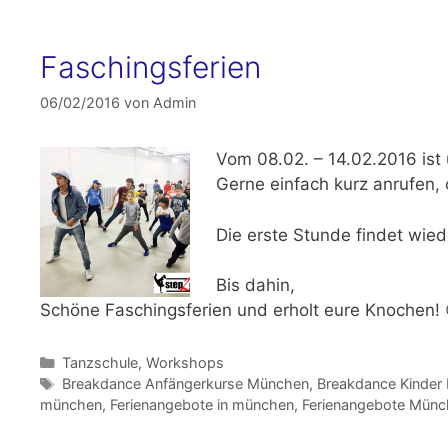
Faschingsferien
06/02/2016
von
Admin
Vom
08.02. – 14.02.2016
ist
Gerne einfach kurz anrufen,
Die erste Stunde findet wie
Bis dahin,
Schöne Faschingsferien und erholt eure Knochen! 
Kategorien
Tanzschule
,
Workshops
Schlagwörter
Breakdance Anfängerkurse München
,
Breakdance Kinder
münchen
,
Ferienangebote in münchen
,
Ferienangebote Münc