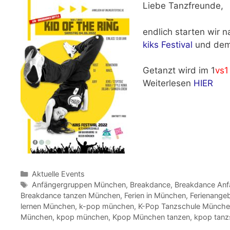
Liebe Tanzfreunde,
endlich starten wir 
kiks Festival
und de
Getanzt wird im 1
vs1
Weiterlesen
HIER
Kategorien
Aktuelle Events
Schlagwörter
Anfängergruppen München
,
Breakdance
,
Breakdance An
Breakdance tanzen München
,
Ferien in München
,
Ferienange
lernen München
,
k-pop münchen
,
K-Pop Tanzschule Münch
München
,
kpop münchen
,
Kpop München tanzen
,
kpop tanz