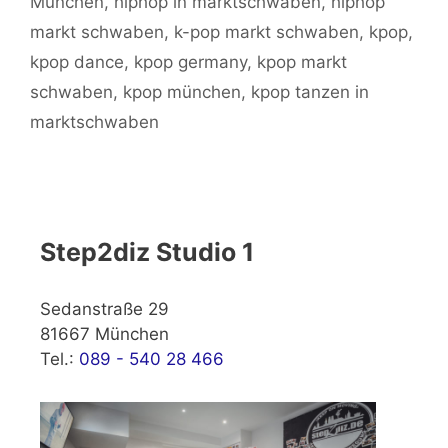
München
,
hiphop in marktschwaben
,
hiphop
markt schwaben
,
k-pop markt schwaben
,
kpop
,
kpop dance
,
kpop germany
,
kpop markt
schwaben
,
kpop münchen
,
kpop tanzen in
marktschwaben
Step2diz Studio 1
Sedanstraße 29
81667 München
Tel.:
089 - 540 28 466