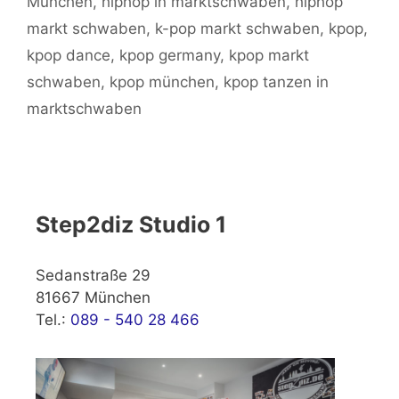
München
,
hiphop in marktschwaben
,
hiphop
markt schwaben
,
k-pop markt schwaben
,
kpop
,
kpop dance
,
kpop germany
,
kpop markt
schwaben
,
kpop münchen
,
kpop tanzen in
marktschwaben
Step2diz Studio 1
Sedanstraße 29
81667 München
Tel.:
089 - 540 28 466