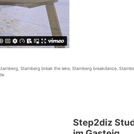
 starnberg
,
Starnberg break the lake
,
Starnberg breakdance
,
Starnb
le
Step2diz Stud
im Gasteig