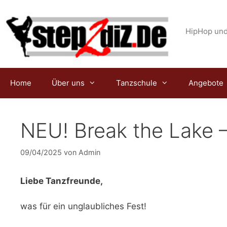
Zum
Inhalt
springen
HipHop und
Home
Über uns
Tanzschule
Angebote
NEU! Break the Lake –
09/04/2025
von
Admin
Liebe Tanzfreunde,
was für ein unglaubliches Fest!