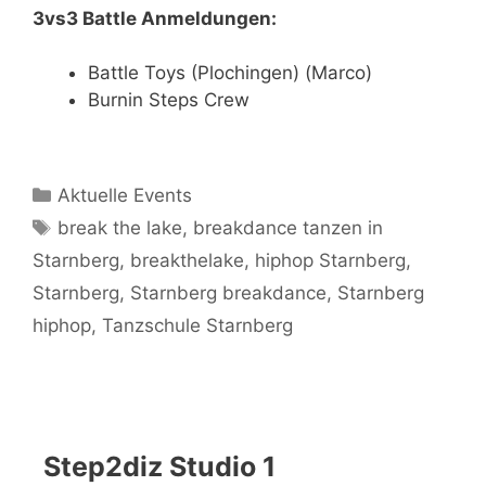
3vs3 Battle Anmeldungen:
Battle Toys (Plochingen) (Marco)
Burnin Steps Crew
Kategorien
Aktuelle Events
Schlagwörter
break the lake
,
breakdance tanzen in
Starnberg
,
breakthelake
,
hiphop Starnberg
,
Starnberg
,
Starnberg breakdance
,
Starnberg
hiphop
,
Tanzschule Starnberg
Step2diz Studio 1