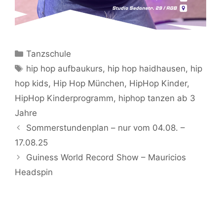
Kategorien
Tanzschule
Schlagwörter
hip hop aufbaukurs
,
hip hop haidhausen
,
hip
hop kids
,
Hip Hop München
,
HipHop Kinder
,
HipHop Kinderprogramm
,
hiphop tanzen ab 3
Jahre
Sommerstundenplan – nur vom 04.08. –
17.08.25
Guiness World Record Show – Mauricios
Headspin