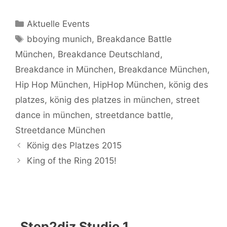
Kategorien
Aktuelle Events
Schlagwörter
bboying munich
,
Breakdance Battle
München
,
Breakdance Deutschland
,
Breakdance in München
,
Breakdance München
,
Hip Hop München
,
HipHop München
,
könig des
platzes
,
könig des platzes in münchen
,
street
dance in münchen
,
streetdance battle
,
Streetdance München
König des Platzes 2015
King of the Ring 2015!
Step2diz Studio 1