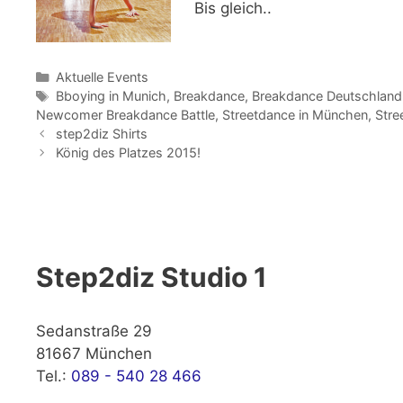
Bis gleich..
Kategorien
Aktuelle Events
Schlagwörter
Bboying in Munich
,
Breakdance
,
Breakdance Deutschland
Newcomer Breakdance Battle
,
Streetdance in München
,
Stre
step2diz Shirts
König des Platzes 2015!
Step2diz Studio 1
Sedanstraße 29
81667 München
Tel.:
089 - 540 28 466