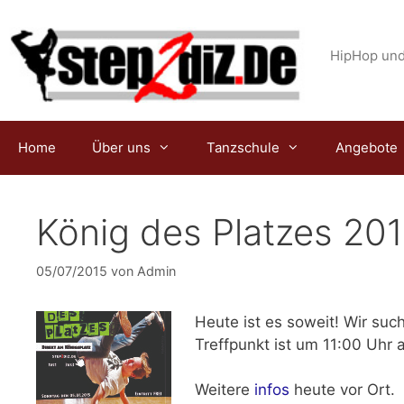
Zum
Inhalt
springen
HipHop und
Home
Über uns
Tanzschule
Angebote
König des Platzes 20
05/07/2015
von
Admin
Heute ist es soweit! Wir suc
Treffpunkt ist
um 11:00 Uhr
a
Weitere
infos
heute vor Ort.