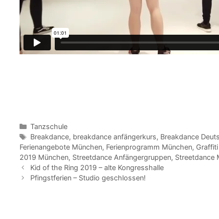
Kategorien
Tanzschule
Schlagwörter
Breakdance
,
breakdance anfängerkurs
,
Breakdance Deut
Ferienangebote München
,
Ferienprogramm München
,
Graffi
2019 München
,
Streetdance Anfängergruppen
,
Streetdance
Kid of the Ring 2019 – alte Kongresshalle
Pfingstferien – Studio geschlossen!