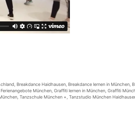
schland
,
Breakdance Haidhausen
,
Breakdance lernen in München
,
B
ti Ferienangebote München
,
Graffiti lernen in München
,
Graffiti Münc
 München
,
Tanzschule München +
,
Tanzstudio München Haidhause