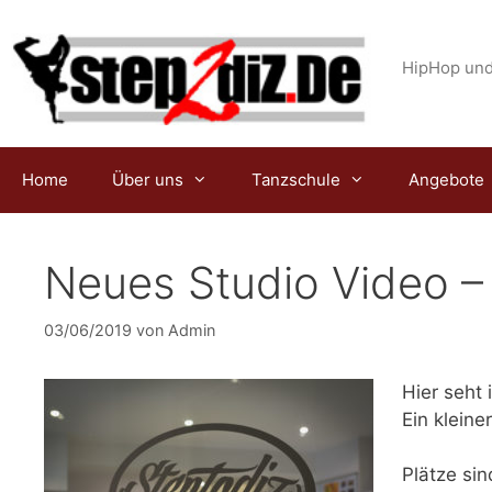
Zum
Inhalt
springen
HipHop und
Home
Über uns
Tanzschule
Angebote
Neues Studio Video –
03/06/2019
von
Admin
Hier seht
Ein kleine
Plätze si