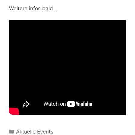
Weitere infos bald…
Kategorien
Aktuelle Events