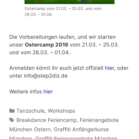
Ostercamp vom 21.03. – 25.03. und vom
28.03. – 01.04.
Die Vorbereitungen laufen, und wir starten
unser
Ostercamp 2016
vom
21.03. – 25.03.
und vom 28.03. – 01.04.
.
Anmelden könnt ihr euch jetzt offiziell
hier
, oder
unter info@step2diz.de
Weitere infos
hier
Kategorien
Tanzschule
,
Workshops
Schlagwörter
Breakdance Feriencamp
,
Ferienangebote
München Ostern
,
Graffiti Anfängerkurse
München
,
Graffiti Ferienangebote München
,