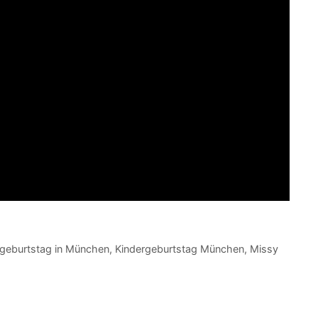
rgeburtstag in München
,
Kindergeburtstag München
,
Missy