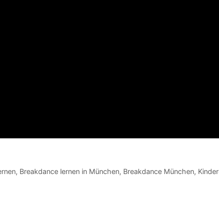
ernen
,
Breakdance lernen in München
,
Breakdance München
,
Kinde