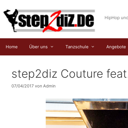
Zum
Inhalt
springen
HipHop und
Home
Über uns
Tanzschule
Angebote
step2diz Couture fea
07/04/2017
von
Admin