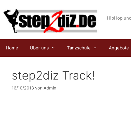
Zum
Inhalt
springen
HipHop und
Home
Über uns
Tanzschule
Angebote
step2diz Track!
16/10/2013
von
Admin