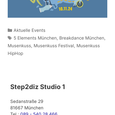
Kategorien
Aktuelle Events
Schlagwörter
5 Elements München
,
Breakdance München
,
Musenkuss
,
Musenkuss Festival
,
Musenkuss
HipHop
Step2diz Studio 1
Sedanstraße 29
81667 München
Tel.:
089 - 540 28 466