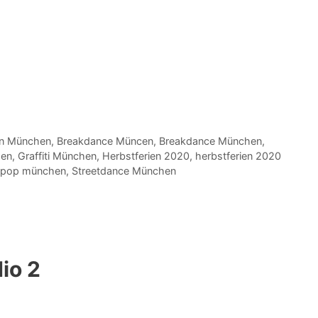
in München
,
Breakdance Müncen
,
Breakdance München
,
hen
,
Graffiti München
,
Herbstferien 2020
,
herbstferien 2020
kpop münchen
,
Streetdance München
io 2