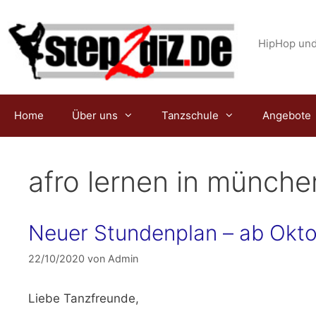
Zum
Inhalt
springen
HipHop und
Home
Über uns
Tanzschule
Angebote
afro lernen in münche
Neuer Stundenplan – ab Okt
22/10/2020
von
Admin
Liebe Tanzfreunde,