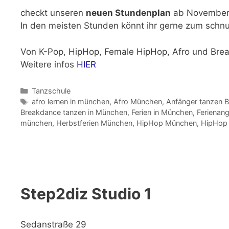
checkt unseren
neuen Stundenplan
ab November
In den meisten Stunden könnt ihr gerne zum sch
Von K-Pop, HipHop, Female HipHop, Afro und Break
Weitere infos
HIER
Kategorien
Tanzschule
Schlagwörter
afro lernen in münchen
,
Afro München
,
Anfänger tanzen 
Breakdance tanzen in München
,
Ferien in München
,
Ferienan
münchen
,
Herbstferien München
,
HipHop München
,
HipHop 
Step2diz Studio 1
Sedanstraße 29