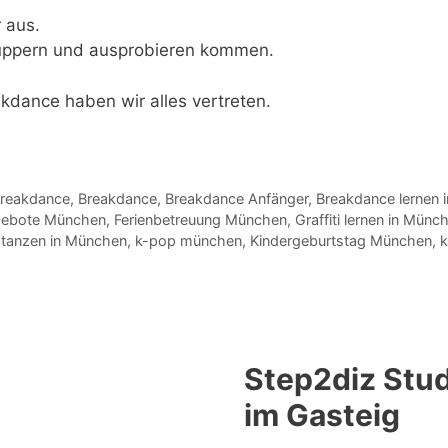
 aus.
nuppern und ausprobieren kommen.
dance haben wir alles vertreten.
Breakdance
,
Breakdance
,
Breakdance Anfänger
,
Breakdance lernen 
gebote München
,
Ferienbetreuung München
,
Graffiti lernen in Münc
tanzen in München
,
k-pop münchen
,
Kindergeburtstag München
,
Step2diz Stud
im Gasteig