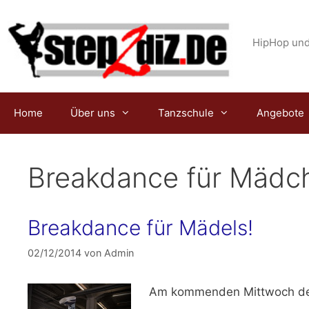
Zum
Inhalt
springen
HipHop und
Home
Über uns
Tanzschule
Angebote
Breakdance für Mädc
Breakdance für Mädels!
02/12/2014
von
Admin
Am kommenden
Mittwoch de