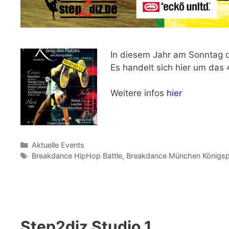
In diesem Jahr
am Sonntag d
Es handelt sich hier um das 
Weitere infos
hier
Kategorien
Aktuelle Events
Schlagwörter
Breakdance HipHop Battle
,
Breakdance München Königsp
Step2diz Studio 1