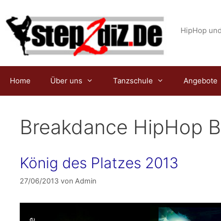
Zum
Inhalt
springen
HipHop und
Home
Über uns
Tanzschule
Angebote
Breakdance HipHop B
König des Platzes 2013
27/06/2013
von
Admin