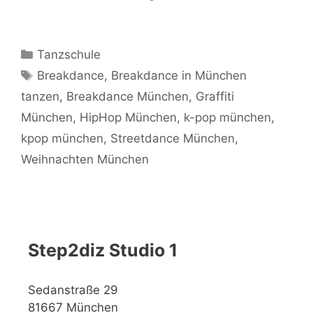
Kategorien
Tanzschule
Schlagwörter
Breakdance
,
Breakdance in München
tanzen
,
Breakdance München
,
Graffiti
München
,
HipHop München
,
k-pop münchen
,
kpop münchen
,
Streetdance München
,
Weihnachten München
Step2diz Studio 1
Sedanstraße 29
81667 München