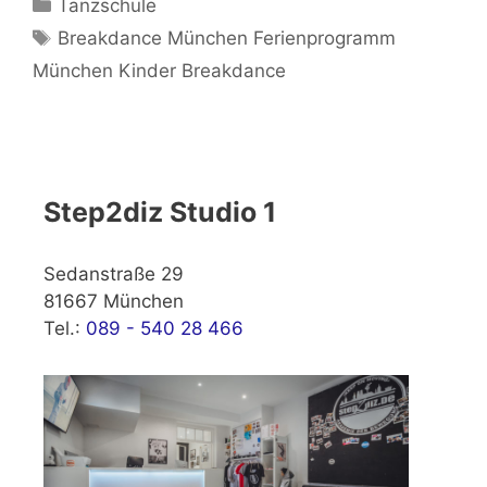
Kategorien
Tanzschule
Schlagwörter
Breakdance München Ferienprogramm
München Kinder Breakdance
Step2diz Studio 1
Sedanstraße 29
81667 München
Tel.:
089 - 540 28 466