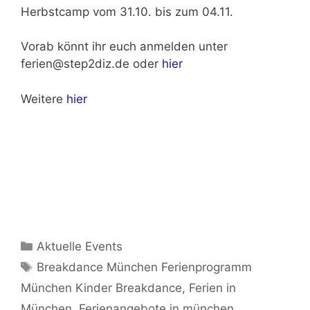
Herbstcamp vom 31.10. bis zum 04.11.
Vorab könnt ihr euch anmelden unter
ferien@step2diz.de oder
hier
Weitere
hier
Kategorien
Aktuelle Events
Schlagwörter
Breakdance München Ferienprogramm
München Kinder Breakdance
,
Ferien in
München
,
Ferienangebote in münchen
,