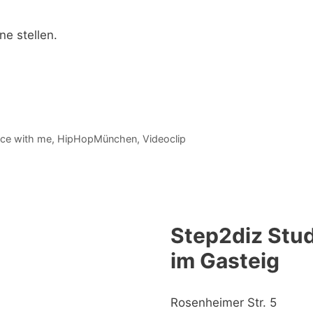
e stellen.
nce with me
,
HipHopMünchen
,
Videoclip
Step2diz Stud
im Gasteig
Rosenheimer Str. 5