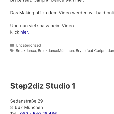
Das Making off zu dem Video werden wir bald onlin
Und nun viel spass beim Video.
klick
hier.
Kategorien
Uncategorized
Schlagwörter
Breakdance
,
BreakdanceMünchen
,
Bryce feat Carlprit da
Step2diz Studio 1
Sedanstraße 29
81667 München
Tel.:
089 - 540 28 466