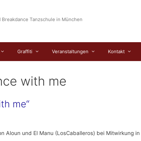
 Breakdance Tanzschule in München
Graffiti
Veranstaltungen
Kontakt
ance with me
ith me“
on Aloun und El Manu (LosCaballeros) bei Mitwirkung in