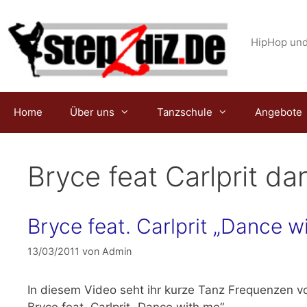
Zum
Inhalt
springen
HipHop und
Home
Über uns
Tanzschule
Angebote
Bryce feat Carlprit d
Bryce feat. Carlprit „Dance w
13/03/2011
von
Admin
In diesem Video seht ihr kurze Tanz Frequenzen v
Bryce feat. Carlprit „Dance with me“.