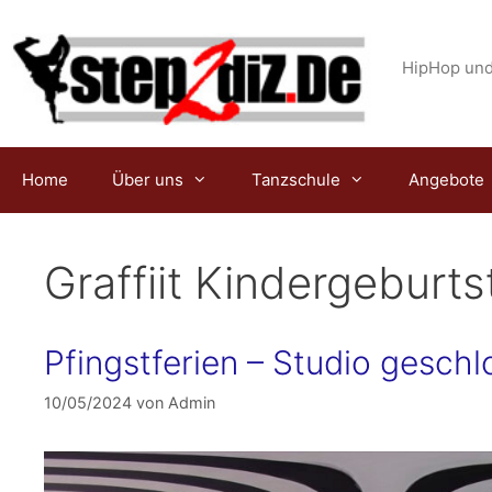
Zum
Inhalt
springen
HipHop und
Home
Über uns
Tanzschule
Angebote
Graffiit Kindergebur
Pfingstferien – Studio geschl
10/05/2024
von
Admin