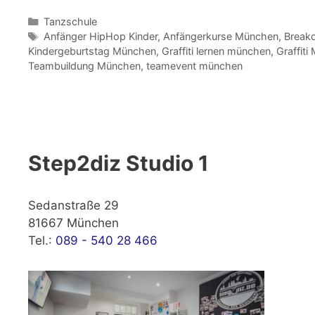
Kategorien
Tanzschule
Schlagwörter
Anfänger HipHop Kinder
,
Anfängerkurse München
,
Breakd
Kindergeburtstag München
,
Graffiti lernen münchen
,
Graffit
Teambuildung München
,
teamevent münchen
Step2diz Studio 1
Sedanstraße 29
81667 München
Tel.:
089 - 540 28 466