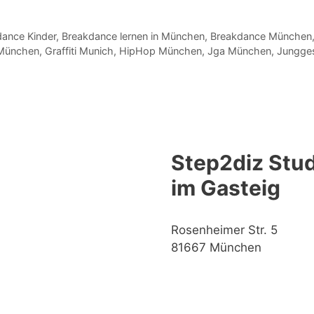
ance Kinder
,
Breakdance lernen in München
,
Breakdance München
i München
,
Graffiti Munich
,
HipHop München
,
Jga München
,
Jungge
Step2diz Stud
im Gasteig
Rosenheimer Str. 5
81667 München