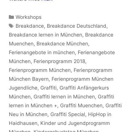
Kategorien
Workshops
Schlagwörter
Breakdance
,
Breakdance Deutschland
,
Breakdance lernen in München
,
Breakdance
Muenchen
,
Breakdance München
,
Ferienangebote in münchen
,
Ferienangebote
München
,
Ferienprogramm 2018
,
Ferienprogramm München
,
Ferienprogramm
München Bayern
,
Ferienprogramm München
Jugendliche
,
Graffiti
,
Graffiti Anfängerkurs
München
,
Graffiti lernen in München
,
Graffiti
lernen in München +
,
Graffiti Muenchen
,
Graffiti
Neu in München
,
Graffiti Special
,
HipHop in
Haidhausen
,
Kinder und Jugendprogramm
München
,
Kindergeburtstag München
,