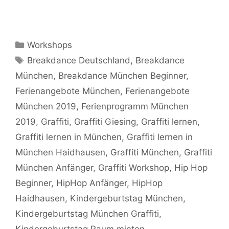
Kategorien
Workshops
Schlagwörter
Breakdance Deutschland
,
Breakdance
München
,
Breakdance München Beginner
,
Ferienangebote München
,
Ferienangebote
München 2019
,
Ferienprogramm München
2019
,
Graffiti
,
Graffiti Giesing
,
Graffiti lernen
,
Graffiti lernen in München
,
Graffiti lernen in
München Haidhausen
,
Graffiti München
,
Graffiti
München Anfänger
,
Graffiti Workshop
,
Hip Hop
Beginner
,
HipHop Anfänger
,
HipHop
Haidhausen
,
Kindergeburtstag München
,
Kindergeburtstag München Graffiti
,
Kindergeburtstag Raum mieten