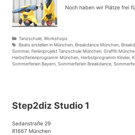
Noch haben wir Plätze frei f
Kategorien
Tanzschule
,
Workshops
Schlagwörter
Beats erstellen in München
,
Breakdance München
,
Break
Sommer
,
Ferienprojekt Tanzschule München
,
Graffiti Münch
Herbstferienprogramm München
,
Herbstprogramm Kinder
,
K
Sommerferien Bayern
,
Sommerferien Breakdance
,
Sommerfer
Step2diz Studio 1
Sedanstraße 29
81667 München