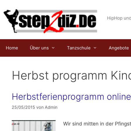
Zum
Inhalt
springen
HipHop und
Home
Über uns
Tanzschule
Angebote
Herbst programm Kin
Herbstferienprogramm online
25/05/2015
von
Admin
Wir sind mitten in der
Pfings