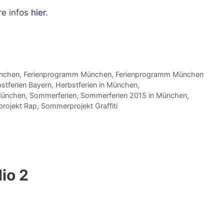
re infos
hier.
ünchen
,
Ferienprogramm München
,
Ferienprogramm München
stferien Bayern
,
Herbstferien in München
,
München
,
Sommerferien
,
Sommerferien 2015 in München
,
rojekt Rap
,
Sommerprojekt Graffiti
io 2