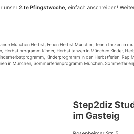
ür unser
2.te Pfingstwoche,
einfach anschreiben! Weite
dance München Herbst
,
Ferien Herbst München
,
ferien tanzen in m
en
,
Herbst programm Kinder
,
Herbst tanzen in München Kinder
,
Herb
inderherbstprogramm
,
Kinderprogramm in den Herbstferien
,
Rap 
ien in München
,
Sommerferienprogramm München
,
Sommerferienp
Step2diz Stud
im Gasteig
Rosenheimer Str. 5