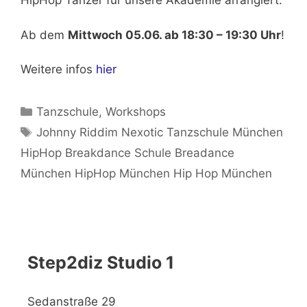
HipHop Tänzer für unsere Akademie arrangiert.
Ab dem
Mittwoch 05.06. ab 18:30 – 19:30 Uhr
!
Weitere infos
hier
Kategorien
Tanzschule
,
Workshops
Schlagwörter
Johnny Riddim Nexotic Tanzschule München
HipHop Breakdance Schule Breadance
München HipHop München Hip Hop München
Step2diz Studio 1
Sedanstraße 29